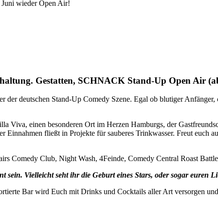
 Juni wieder Open Air!
rhaltung. Gestatten, SCHNACK Stand-Up Open Air (ab
 der deutschen Stand-Up Comedy Szene. Egal ob blutiger Anfänger, ode
 Viva, einen besonderen Ort im Herzen Hamburgs, der Gastfreundsch
der Einnahmen fließt in Projekte für sauberes Trinkwasser. Freut euc
stairs Comedy Club, Night Wash, 4Feinde, Comedy Central Roast Batt
t sein. Vielleicht seht ihr die Geburt eines Stars, oder sogar euren 
 sortierte Bar wird Euch mit Drinks und Cocktails aller Art versorgen u