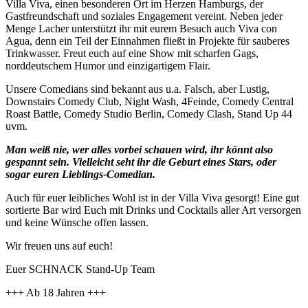
Villa Viva, einen besonderen Ort im Herzen Hamburgs, der
Gastfreundschaft und soziales Engagement vereint. Neben jeder
Menge Lacher unterstützt ihr mit eurem Besuch auch Viva con
Agua, denn ein Teil der Einnahmen fließt in Projekte für sauberes
Trinkwasser. Freut euch auf eine Show mit scharfen Gags,
norddeutschem Humor und einzigartigem Flair.
Unsere Comedians sind bekannt aus u.a. Falsch, aber Lustig,
Downstairs Comedy Club, Night Wash, 4Feinde, Comedy Central
Roast Battle, Comedy Studio Berlin, Comedy Clash, Stand Up 44
uvm.
Man weiß nie, wer alles vorbei schauen wird, ihr könnt also
gespannt sein. Vielleicht seht ihr die Geburt eines Stars, oder
sogar euren Lieblings-Comedian.
Auch für euer leibliches Wohl ist in der Villa Viva gesorgt! Eine gut
sortierte Bar wird Euch mit Drinks und Cocktails aller Art versorgen
und keine Wünsche offen lassen.
Wir freuen uns auf euch!
Euer SCHNACK Stand-Up Team
+++ Ab 18 Jahren +++