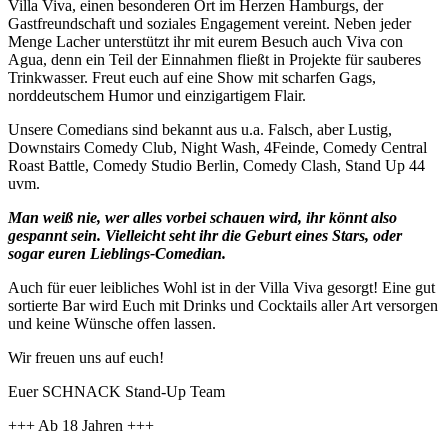
Villa Viva, einen besonderen Ort im Herzen Hamburgs, der
Gastfreundschaft und soziales Engagement vereint. Neben jeder
Menge Lacher unterstützt ihr mit eurem Besuch auch Viva con
Agua, denn ein Teil der Einnahmen fließt in Projekte für sauberes
Trinkwasser. Freut euch auf eine Show mit scharfen Gags,
norddeutschem Humor und einzigartigem Flair.
Unsere Comedians sind bekannt aus u.a. Falsch, aber Lustig,
Downstairs Comedy Club, Night Wash, 4Feinde, Comedy Central
Roast Battle, Comedy Studio Berlin, Comedy Clash, Stand Up 44
uvm.
Man weiß nie, wer alles vorbei schauen wird, ihr könnt also
gespannt sein. Vielleicht seht ihr die Geburt eines Stars, oder
sogar euren Lieblings-Comedian.
Auch für euer leibliches Wohl ist in der Villa Viva gesorgt! Eine gut
sortierte Bar wird Euch mit Drinks und Cocktails aller Art versorgen
und keine Wünsche offen lassen.
Wir freuen uns auf euch!
Euer SCHNACK Stand-Up Team
+++ Ab 18 Jahren +++