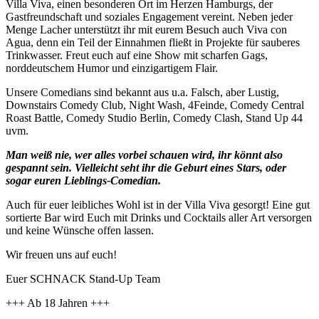
Villa Viva, einen besonderen Ort im Herzen Hamburgs, der
Gastfreundschaft und soziales Engagement vereint. Neben jeder
Menge Lacher unterstützt ihr mit eurem Besuch auch Viva con
Agua, denn ein Teil der Einnahmen fließt in Projekte für sauberes
Trinkwasser. Freut euch auf eine Show mit scharfen Gags,
norddeutschem Humor und einzigartigem Flair.
Unsere Comedians sind bekannt aus u.a. Falsch, aber Lustig,
Downstairs Comedy Club, Night Wash, 4Feinde, Comedy Central
Roast Battle, Comedy Studio Berlin, Comedy Clash, Stand Up 44
uvm.
Man weiß nie, wer alles vorbei schauen wird, ihr könnt also
gespannt sein. Vielleicht seht ihr die Geburt eines Stars, oder
sogar euren Lieblings-Comedian.
Auch für euer leibliches Wohl ist in der Villa Viva gesorgt! Eine gut
sortierte Bar wird Euch mit Drinks und Cocktails aller Art versorgen
und keine Wünsche offen lassen.
Wir freuen uns auf euch!
Euer SCHNACK Stand-Up Team
+++ Ab 18 Jahren +++