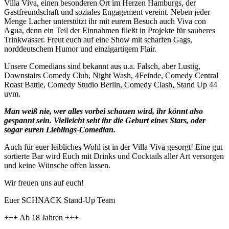
Villa Viva, einen besonderen Ort im Herzen Hamburgs, der
Gastfreundschaft und soziales Engagement vereint. Neben jeder
Menge Lacher unterstützt ihr mit eurem Besuch auch Viva con
Agua, denn ein Teil der Einnahmen fließt in Projekte für sauberes
Trinkwasser. Freut euch auf eine Show mit scharfen Gags,
norddeutschem Humor und einzigartigem Flair.
Unsere Comedians sind bekannt aus u.a. Falsch, aber Lustig,
Downstairs Comedy Club, Night Wash, 4Feinde, Comedy Central
Roast Battle, Comedy Studio Berlin, Comedy Clash, Stand Up 44
uvm.
Man weiß nie, wer alles vorbei schauen wird, ihr könnt also
gespannt sein. Vielleicht seht ihr die Geburt eines Stars, oder
sogar euren Lieblings-Comedian.
Auch für euer leibliches Wohl ist in der Villa Viva gesorgt! Eine gut
sortierte Bar wird Euch mit Drinks und Cocktails aller Art versorgen
und keine Wünsche offen lassen.
Wir freuen uns auf euch!
Euer SCHNACK Stand-Up Team
+++ Ab 18 Jahren +++