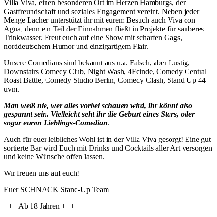
Villa Viva, einen besonderen Ort im Herzen Hamburgs, der
Gastfreundschaft und soziales Engagement vereint. Neben jeder
Menge Lacher unterstützt ihr mit eurem Besuch auch Viva con
Agua, denn ein Teil der Einnahmen fließt in Projekte für sauberes
Trinkwasser. Freut euch auf eine Show mit scharfen Gags,
norddeutschem Humor und einzigartigem Flair.
Unsere Comedians sind bekannt aus u.a. Falsch, aber Lustig,
Downstairs Comedy Club, Night Wash, 4Feinde, Comedy Central
Roast Battle, Comedy Studio Berlin, Comedy Clash, Stand Up 44
uvm.
Man weiß nie, wer alles vorbei schauen wird, ihr könnt also
gespannt sein. Vielleicht seht ihr die Geburt eines Stars, oder
sogar euren Lieblings-Comedian.
Auch für euer leibliches Wohl ist in der Villa Viva gesorgt! Eine gut
sortierte Bar wird Euch mit Drinks und Cocktails aller Art versorgen
und keine Wünsche offen lassen.
Wir freuen uns auf euch!
Euer SCHNACK Stand-Up Team
+++ Ab 18 Jahren +++