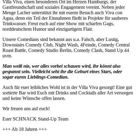
Villa Viva, einen besonderen Ort im Herzen Hamburgs, der
Gastfreundschaft und soziales Engagement vereint. Neben jeder
Menge Lacher unterstützt ihr mit eurem Besuch auch Viva con
Agua, denn ein Teil der Einnahmen fließt in Projekte für sauberes
Trinkwasser. Freut euch auf eine Show mit scharfen Gags,
norddeutschem Humor und einzigartigem Flair.
Unsere Comedians sind bekannt aus u.a. Falsch, aber Lustig,
Downstairs Comedy Club, Night Wash, 4Feinde, Comedy Central
Roast Battle, Comedy Studio Berlin, Comedy Clash, Stand Up 44
uvm.
Man weiß nie, wer alles vorbei schauen wird, ihr könnt also
gespannt sein. Vielleicht seht ihr die Geburt eines Stars, oder
sogar euren Lieblings-Comedian.
Auch für euer leibliches Wohl ist in der Villa Viva gesorgt! Eine gut
sortierte Bar wird Euch mit Drinks und Cocktails aller Art versorgen
und keine Wünsche offen lassen.
Wir freuen uns auf euch!
Euer SCHNACK Stand-Up Team
+++ Ab 18 Jahren +++