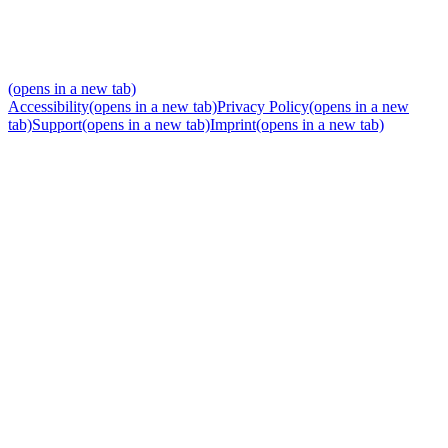
(opens in a new tab)
Accessibility
(opens in a new tab)
Privacy Policy
(opens in a new
tab)
Support
(opens in a new tab)
Imprint
(opens in a new tab)