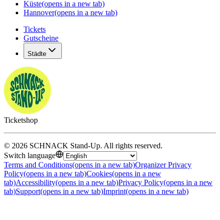
Küste
(opens in a new tab)
Hannover
(opens in a new tab)
Tickets
Gutscheine
Städte
Ticketshop
©
2026
SCHNACK Stand-Up
.
All rights reserved
.
Switch language
Terms and Conditions
(opens in a new tab)
Organizer Privacy
Policy
(opens in a new tab)
Cookies
(opens in a new
tab)
Accessibility
(opens in a new tab)
Privacy Policy
(opens in a new
tab)
Support
(opens in a new tab)
Imprint
(opens in a new tab)