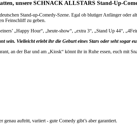
 Gestatten, unsere SCHNACK ALLSTARS Stand-Up-Com
 deutschen Stand-up-Comedy-Szene. Egal ob blutiger Anfänger oder alte
en Feinschliff zu geben.
 Reiners’ „Happy Hour“, „heute-show“, „extra 3“, „Stand Up 44“, „4Fei
t sein. Vielleicht erlebt ihr die Geburt eines Stars oder seht sogar 
rant, an der Bar und am „Kiosk“ könnt ihr in Ruhe essen, euch mit Sn
enau auftritt, variiert - gute Comedy gibt’s aber garantiert.