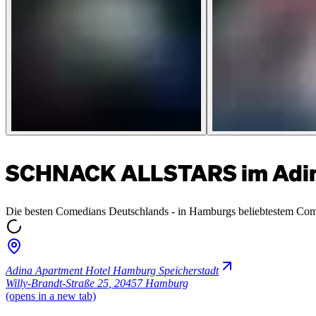
SCHNACK ALLSTARS im Adina
Die besten Comedians Deutschlands - in Hamburgs beliebtestem Co
Adina Apartment Hotel Hamburg Speicherstadt
Willy-Brandt-Straße 25
,
20457 Hamburg
(opens in a new tab)