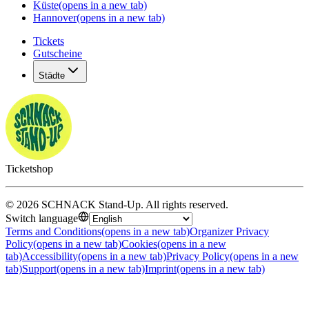
Küste
(opens in a new tab)
Hannover
(opens in a new tab)
Tickets
Gutscheine
Städte
Ticketshop
©
2026
SCHNACK Stand-Up
.
All rights reserved
.
Switch language
Terms and Conditions
(opens in a new tab)
Organizer Privacy
Policy
(opens in a new tab)
Cookies
(opens in a new
tab)
Accessibility
(opens in a new tab)
Privacy Policy
(opens in a new
tab)
Support
(opens in a new tab)
Imprint
(opens in a new tab)