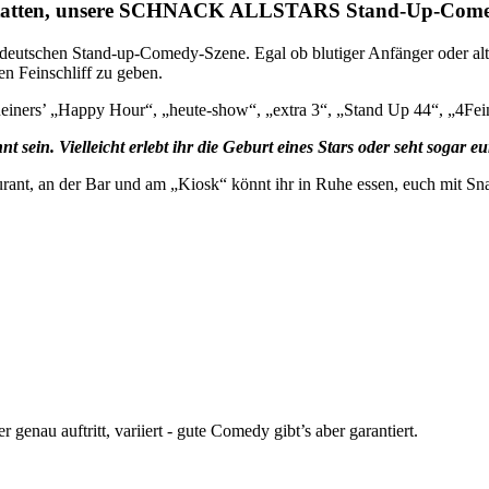
 Gestatten, unsere SCHNACK ALLSTARS Stand-Up-Com
 deutschen Stand-up-Comedy-Szene. Egal ob blutiger Anfänger oder alte
en Feinschliff zu geben.
 Reiners’ „Happy Hour“, „heute-show“, „extra 3“, „Stand Up 44“, „4Fei
t sein. Vielleicht erlebt ihr die Geburt eines Stars oder seht sogar 
rant, an der Bar und am „Kiosk“ könnt ihr in Ruhe essen, euch mit Sn
enau auftritt, variiert - gute Comedy gibt’s aber garantiert.