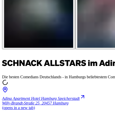
SCHNACK ALLSTARS im Adina
Die besten Comedians Deutschlands - in Hamburgs beliebtestem Co
Adina Apartment Hotel Hamburg Speicherstadt
Willy-Brandt-Straße 25
,
20457 Hamburg
(opens in a new tab)