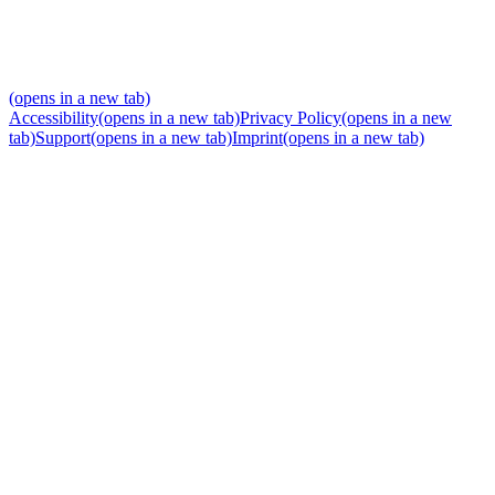
(opens in a new tab)
Accessibility
(opens in a new tab)
Privacy Policy
(opens in a new
tab)
Support
(opens in a new tab)
Imprint
(opens in a new tab)