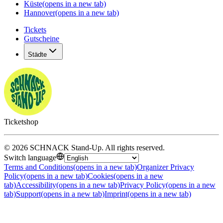
Küste
(opens in a new tab)
Hannover
(opens in a new tab)
Tickets
Gutscheine
Städte
Ticketshop
©
2026
SCHNACK Stand-Up
.
All rights reserved
.
Switch language
Terms and Conditions
(opens in a new tab)
Organizer Privacy
Policy
(opens in a new tab)
Cookies
(opens in a new
tab)
Accessibility
(opens in a new tab)
Privacy Policy
(opens in a new
tab)
Support
(opens in a new tab)
Imprint
(opens in a new tab)