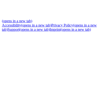
(opens in a new tab)
Accessibility
(opens in a new tab)
Privacy Policy
(opens in a new
tab)
Support
(opens in a new tab)
Imprint
(opens in a new tab)