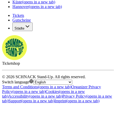
Küste
(opens in a new tab)
Hannover
(opens in a new tab)
Tickets
Gutscheine
Städte
Ticketshop
©
2026
SCHNACK Stand-Up
.
All rights reserved
.
Switch language
Terms and Conditions
(opens in a new tab)
Organizer Privacy
Policy
(opens in a new tab)
Cookies
(opens in a new
tab)
Accessibility
(opens in a new tab)
Privacy Policy
(opens in a new
tab)
Support
(opens in a new tab)
Imprint
(opens in a new tab)