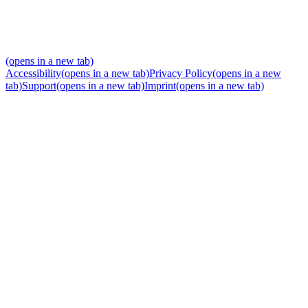
(opens in a new tab)
Accessibility
(opens in a new tab)
Privacy Policy
(opens in a new
tab)
Support
(opens in a new tab)
Imprint
(opens in a new tab)