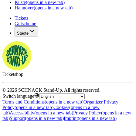
Küste
(opens in a new tab)
Hannover
(opens in a new tab)
Tickets
Gutscheine
Städte
Ticketshop
©
2026
SCHNACK Stand-Up
.
All rights reserved
.
Switch language
Terms and Conditions
(opens in a new tab)
Organizer Privacy
Policy
(opens in a new tab)
Cookies
(opens in a new
tab)
Accessibility
(opens in a new tab)
Privacy Policy
(opens in a new
tab)
Support
(opens in a new tab)
Imprint
(opens in a new tab)