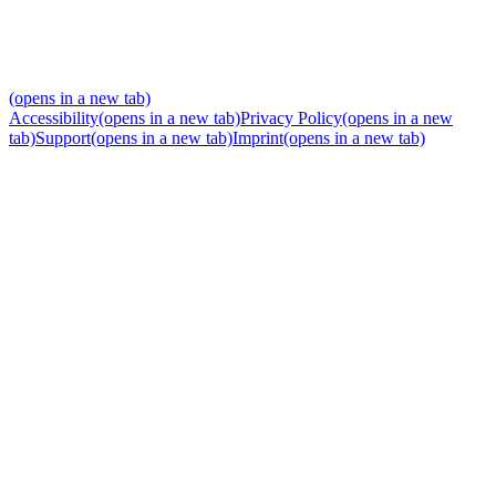
(opens in a new tab)
Accessibility
(opens in a new tab)
Privacy Policy
(opens in a new
tab)
Support
(opens in a new tab)
Imprint
(opens in a new tab)