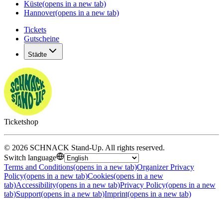
Küste
(opens in a new tab)
Hannover
(opens in a new tab)
Tickets
Gutscheine
Städte
Ticketshop
©
2026
SCHNACK Stand-Up
.
All rights reserved
.
Switch language
Terms and Conditions
(opens in a new tab)
Organizer Privacy
Policy
(opens in a new tab)
Cookies
(opens in a new
tab)
Accessibility
(opens in a new tab)
Privacy Policy
(opens in a new
tab)
Support
(opens in a new tab)
Imprint
(opens in a new tab)