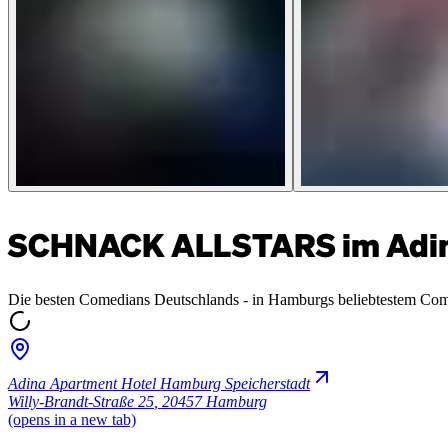
SCHNACK ALLSTARS im Adina
Die besten Comedians Deutschlands - in Hamburgs beliebtestem Co
Adina Apartment Hotel Hamburg Speicherstadt
Willy-Brandt-Straße 25
,
20457 Hamburg
(opens in a new tab)