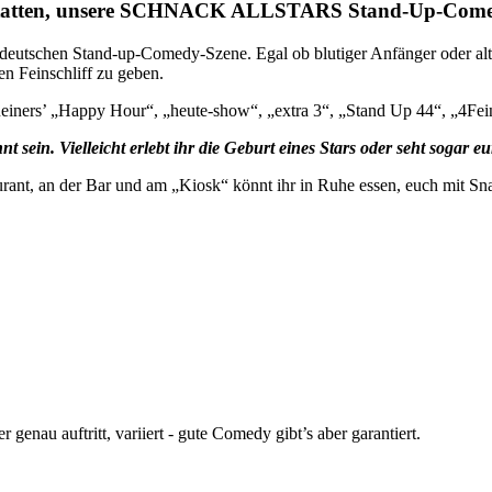
 Gestatten, unsere SCHNACK ALLSTARS Stand-Up-Com
 deutschen Stand-up-Comedy-Szene. Egal ob blutiger Anfänger oder alte
en Feinschliff zu geben.
 Reiners’ „Happy Hour“, „heute-show“, „extra 3“, „Stand Up 44“, „4Fei
t sein. Vielleicht erlebt ihr die Geburt eines Stars oder seht sogar 
rant, an der Bar und am „Kiosk“ könnt ihr in Ruhe essen, euch mit Sn
enau auftritt, variiert - gute Comedy gibt’s aber garantiert.