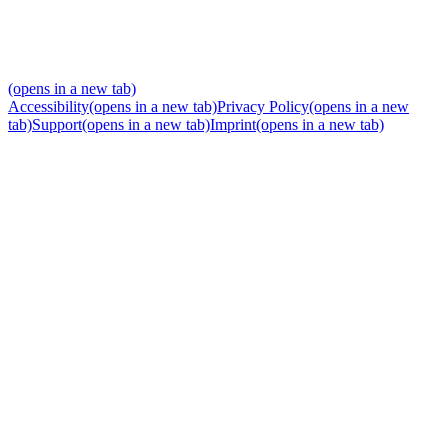
(opens in a new tab)
Accessibility
(opens in a new tab)
Privacy Policy
(opens in a new
tab)
Support
(opens in a new tab)
Imprint
(opens in a new tab)