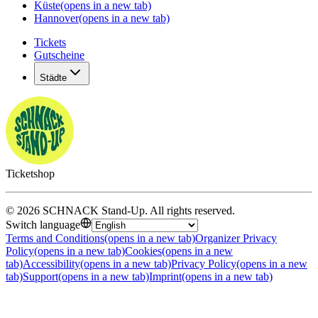
Küste
(opens in a new tab)
Hannover
(opens in a new tab)
Tickets
Gutscheine
Städte
Ticketshop
©
2026
SCHNACK Stand-Up
.
All rights reserved
.
Switch language
Terms and Conditions
(opens in a new tab)
Organizer Privacy
Policy
(opens in a new tab)
Cookies
(opens in a new
tab)
Accessibility
(opens in a new tab)
Privacy Policy
(opens in a new
tab)
Support
(opens in a new tab)
Imprint
(opens in a new tab)