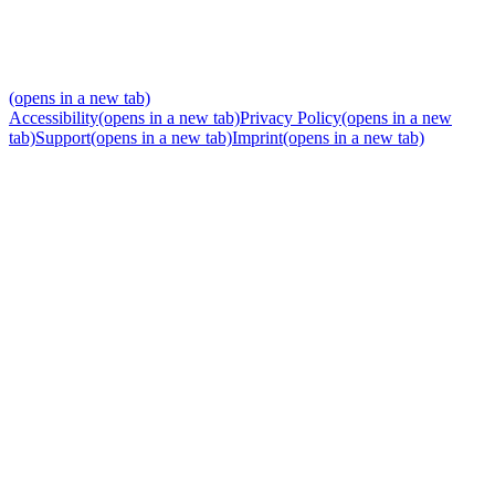
(opens in a new tab)
Accessibility
(opens in a new tab)
Privacy Policy
(opens in a new
tab)
Support
(opens in a new tab)
Imprint
(opens in a new tab)