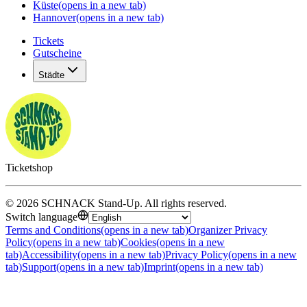
Küste
(opens in a new tab)
Hannover
(opens in a new tab)
Tickets
Gutscheine
Städte
Ticketshop
©
2026
SCHNACK Stand-Up
.
All rights reserved
.
Switch language
Terms and Conditions
(opens in a new tab)
Organizer Privacy
Policy
(opens in a new tab)
Cookies
(opens in a new
tab)
Accessibility
(opens in a new tab)
Privacy Policy
(opens in a new
tab)
Support
(opens in a new tab)
Imprint
(opens in a new tab)