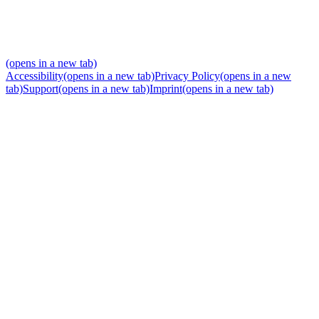
(opens in a new tab)
Accessibility
(opens in a new tab)
Privacy Policy
(opens in a new
tab)
Support
(opens in a new tab)
Imprint
(opens in a new tab)