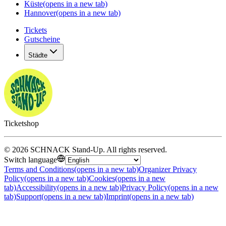
Küste
(opens in a new tab)
Hannover
(opens in a new tab)
Tickets
Gutscheine
Städte
Ticketshop
©
2026
SCHNACK Stand-Up
.
All rights reserved
.
Switch language
Terms and Conditions
(opens in a new tab)
Organizer Privacy
Policy
(opens in a new tab)
Cookies
(opens in a new
tab)
Accessibility
(opens in a new tab)
Privacy Policy
(opens in a new
tab)
Support
(opens in a new tab)
Imprint
(opens in a new tab)