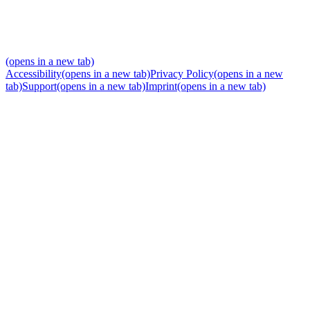
(opens in a new tab)
Accessibility
(opens in a new tab)
Privacy Policy
(opens in a new
tab)
Support
(opens in a new tab)
Imprint
(opens in a new tab)