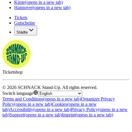
Küste
(opens in a new tab)
Hannover
(opens in a new tab)
Tickets
Gutscheine
Städte
Ticketshop
©
2026
SCHNACK Stand-Up
.
All rights reserved
.
Switch language
Terms and Conditions
(opens in a new tab)
Organizer Privacy
Policy
(opens in a new tab)
Cookies
(opens in a new
tab)
Accessibility
(opens in a new tab)
Privacy Policy
(opens in a new
tab)
Support
(opens in a new tab)
Imprint
(opens in a new tab)