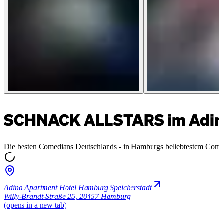
SCHNACK ALLSTARS im Adina
Die besten Comedians Deutschlands - in Hamburgs beliebtestem Co
Adina Apartment Hotel Hamburg Speicherstadt
Willy-Brandt-Straße 25
,
20457 Hamburg
(opens in a new tab)