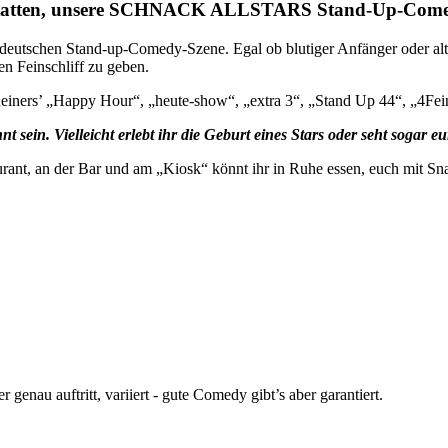
 Gestatten, unsere SCHNACK ALLSTARS Stand-Up-Com
 deutschen Stand-up-Comedy-Szene. Egal ob blutiger Anfänger oder alte
en Feinschliff zu geben.
 Reiners’ „Happy Hour“, „heute-show“, „extra 3“, „Stand Up 44“, „4Fei
t sein. Vielleicht erlebt ihr die Geburt eines Stars oder seht sogar 
rant, an der Bar und am „Kiosk“ könnt ihr in Ruhe essen, euch mit Sn
enau auftritt, variiert - gute Comedy gibt’s aber garantiert.