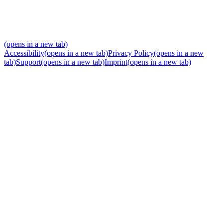
(opens in a new tab)
Accessibility
(opens in a new tab)
Privacy Policy
(opens in a new
tab)
Support
(opens in a new tab)
Imprint
(opens in a new tab)