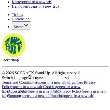
Küste
(opens in a new tab)
Hannover
(opens in a new tab)
Tickets
Gutscheine
Städte
Ticketshop
©
2026
SCHNACK Stand-Up
.
All rights reserved
.
Switch language
Terms and Conditions
(opens in a new tab)
Organizer Privacy
Policy
(opens in a new tab)
Cookies
(opens in a new
tab)
Accessibility
(opens in a new tab)
Privacy Policy
(opens in a new
tab)
Support
(opens in a new tab)
Imprint
(opens in a new tab)