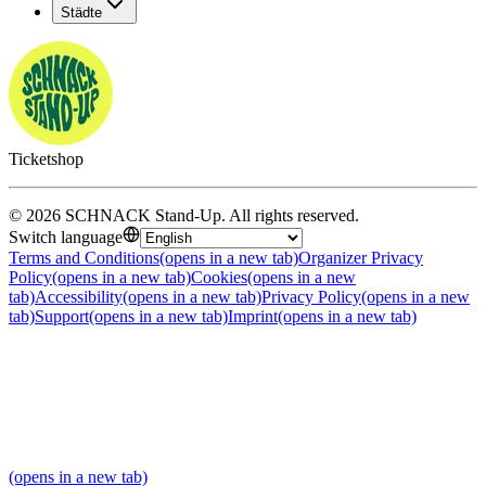
Städte
Ticketshop
©
2026
SCHNACK Stand-Up
.
All rights reserved
.
Switch language
Terms and Conditions
(opens in a new tab)
Organizer Privacy
Policy
(opens in a new tab)
Cookies
(opens in a new
tab)
Accessibility
(opens in a new tab)
Privacy Policy
(opens in a new
tab)
Support
(opens in a new tab)
Imprint
(opens in a new tab)
(opens in a new tab)