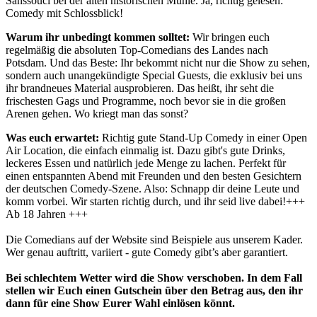
Sanssouci bei der alten historischen Mühle. Ja, richtig gelesen:
Comedy mit Schlossblick!
Warum ihr unbedingt kommen solltet:
Wir bringen euch
regelmäßig die absoluten Top-Comedians des Landes nach
Potsdam. Und das Beste: Ihr bekommt nicht nur die Show zu sehen,
sondern auch unangekündigte Special Guests, die exklusiv bei uns
ihr brandneues Material ausprobieren. Das heißt, ihr seht die
frischesten Gags und Programme, noch bevor sie in die großen
Arenen gehen. Wo kriegt man das sonst?
Was euch erwartet:
Richtig gute Stand-Up Comedy in einer Open
Air Location, die einfach einmalig ist. Dazu gibt's gute Drinks,
leckeres Essen und natürlich jede Menge zu lachen. Perfekt für
einen entspannten Abend mit Freunden und den besten Gesichtern
der deutschen Comedy-Szene. Also: Schnapp dir deine Leute und
komm vorbei. Wir starten richtig durch, und ihr seid live dabei!
+++
Ab 18 Jahren +++
Die Comedians auf der Website sind Beispiele aus unserem Kader.
Wer genau auftritt, variiert - gute Comedy gibt’s aber garantiert.
Bei schlechtem Wetter wird die Show verschoben. In dem Fall
stellen wir Euch einen Gutschein über den Betrag aus, den ihr
dann für eine Show Eurer Wahl einlösen könnt.