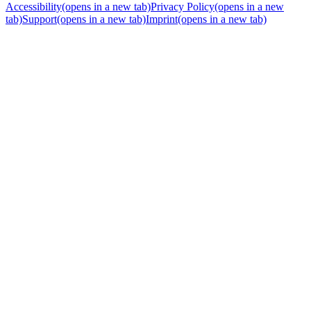
Accessibility
(opens in a new tab)
Privacy Policy
(opens in a new
tab)
Support
(opens in a new tab)
Imprint
(opens in a new tab)