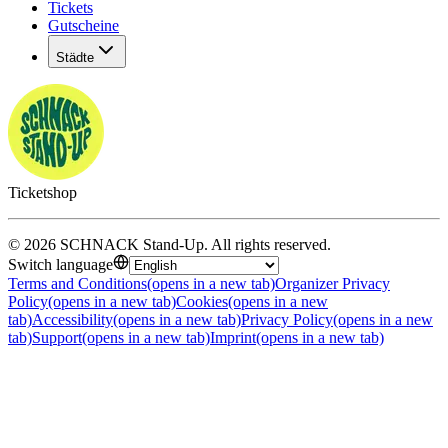
Tickets
Gutscheine
Städte
Ticketshop
©
2026
SCHNACK Stand-Up
.
All rights reserved
.
Switch language
Terms and Conditions
(opens in a new tab)
Organizer Privacy
Policy
(opens in a new tab)
Cookies
(opens in a new
tab)
Accessibility
(opens in a new tab)
Privacy Policy
(opens in a new
tab)
Support
(opens in a new tab)
Imprint
(opens in a new tab)