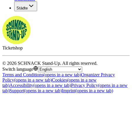
Städte
Ticketshop
©
2026
SCHNACK Stand-Up
.
All rights reserved
.
Switch language
Terms and Conditions
(opens in a new tab)
Organizer Privacy
Policy
(opens in a new tab)
Cookies
(opens in a new
tab)
Accessibility
(opens in a new tab)
Privacy Policy
(opens in a new
tab)
Support
(opens in a new tab)
Imprint
(opens in a new tab)