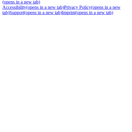
(opens in a new tab)
Accessibility
(opens in a new tab)
Privacy Policy
(opens in a new
tab)
Support
(opens in a new tab)
Imprint
(opens in a new tab)