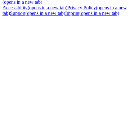
(opens in a new tab)
Accessibility
(opens in a new tab)
Privacy Policy
(opens in a new
tab)
Support
(opens in a new tab)
Imprint
(opens in a new tab)