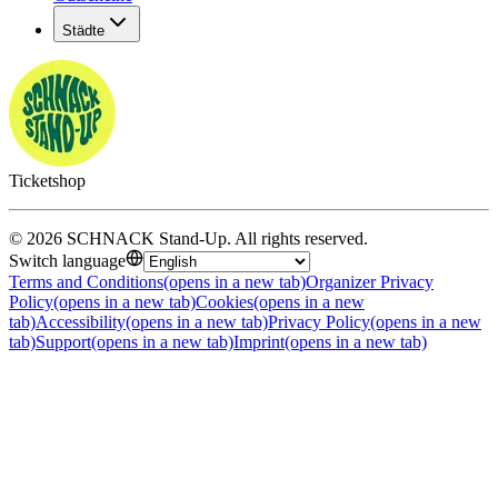
Städte
Ticketshop
©
2026
SCHNACK Stand-Up
.
All rights reserved
.
Switch language
Terms and Conditions
(opens in a new tab)
Organizer Privacy
Policy
(opens in a new tab)
Cookies
(opens in a new
tab)
Accessibility
(opens in a new tab)
Privacy Policy
(opens in a new
tab)
Support
(opens in a new tab)
Imprint
(opens in a new tab)