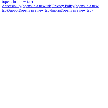
(opens in a new tab)
Accessibility
(opens in a new tab)
Privacy Policy
(opens in a new
tab)
Support
(opens in a new tab)
Imprint
(opens in a new tab)