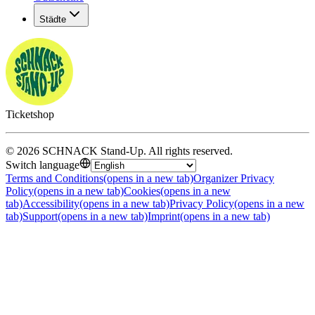
Städte
Ticketshop
©
2026
SCHNACK Stand-Up
.
All rights reserved
.
Switch language
Terms and Conditions
(opens in a new tab)
Organizer Privacy
Policy
(opens in a new tab)
Cookies
(opens in a new
tab)
Accessibility
(opens in a new tab)
Privacy Policy
(opens in a new
tab)
Support
(opens in a new tab)
Imprint
(opens in a new tab)