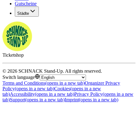
Gutscheine
Städte
Ticketshop
©
2026
SCHNACK Stand-Up
.
All rights reserved
.
Switch language
Terms and Conditions
(opens in a new tab)
Organizer Privacy
Policy
(opens in a new tab)
Cookies
(opens in a new
tab)
Accessibility
(opens in a new tab)
Privacy Policy
(opens in a new
tab)
Support
(opens in a new tab)
Imprint
(opens in a new tab)