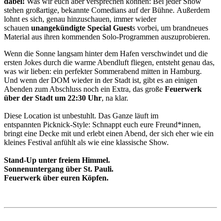
dabei!
Was wir euch aber versprechen können: Bei jeder Show
stehen großartige, bekannte Comedians auf der Bühne. Außerdem
lohnt es sich, genau hinzuschauen, immer wieder
schauen
unangekündigte Special Guest
s vorbei, um brandneues
Material aus ihren kommenden Solo-Programmen auszuprobieren.
Wenn die Sonne langsam hinter dem Hafen verschwindet und die
ersten Jokes durch die warme Abendluft fliegen, entsteht genau das,
was wir lieben: ein perfekter Sommerabend mitten in Hamburg.
Und wenn der DOM wieder in der Stadt ist, gibt es an einigen
Abenden zum Abschluss noch ein Extra, das große
Feuerwerk
über der Stadt um 22:30 Uhr
, na klar.
Diese Location ist unbestuhlt. Das Ganze läuft im
entspannten Picknick-Style: Schnappt euch eure Freund*innen,
bringt eine Decke mit und erlebt einen Abend, der sich eher wie ein
kleines Festival anfühlt als wie eine klassische Show.
Stand-Up unter freiem Himmel.
Sonnenuntergang über St. Pauli.
Feuerwerk über euren Köpfen.