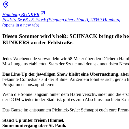
Hamburg BUNKER
Feldstraße 66 - 5. Stock (Eingang übers Hotel)
,
20359 Hamburg
(opens in a new tab)
Diesen Sommer wird’s heiß: SCHNACK bringt die best
BUNKERS an der Feldstraße.
Jedes Wochenende verwandeln wir 58 Meter über den Dächern Ham
Mischung aus etablierten Stars der Szene und den spannendsten Newc
Das Line-Up der jeweiligen Show bleibt eine Überraschung, aber
bekannte Comedians auf der Bühne. Außerdem lohnt es sich, genau 
Programmen auszuprobieren.
Wenn die Sonne langsam hinter dem Hafen verschwindet und die erste
der DOM wieder in der Stadt ist, gibt es zum Abschluss noch ein Ext
Das Ganze im entspannten Picknick-Style: Schnappt euch eure Freund*i
Stand-Up unter freiem Himmel.
Sonnenuntergang über St. Pauli.