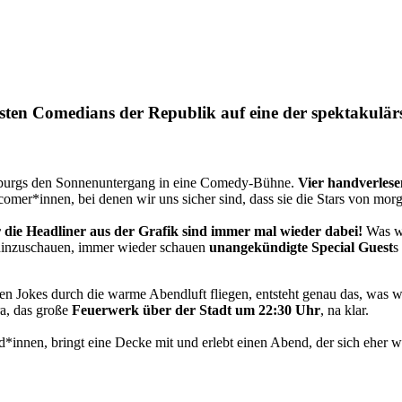
en Comedians der Republik auf eine der spektakulärs
burgs den Sonnenuntergang in eine Comedy-Bühne.
Vier handverles
omer*innen, bei denen wir uns sicher sind, dass sie die Stars von mor
 die Headliner aus der Grafik sind immer mal wieder dabei!
Was wi
hinzuschauen, immer wieder schauen
unangekündigte Special Guest
s
n Jokes durch die warme Abendluft fliegen, entsteht genau das, was 
ra, das große
Feuerwerk über der Stadt um 22:30 Uhr
, na klar.
nnen, bringt eine Decke mit und erlebt einen Abend, der sich eher wie 