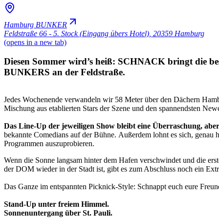
Hamburg BUNKER
Feldstraße 66 - 5. Stock (Eingang übers Hotel)
,
20359 Hamburg
(opens in a new tab)
Diesen Sommer wird’s heiß: SCHNACK bringt die best
BUNKERS an der Feldstraße.
Jedes Wochenende verwandeln wir 58 Meter über den Dächern Ham
Mischung aus etablierten Stars der Szene und den spannendsten Newc
Das Line-Up der jeweiligen Show bleibt eine Überraschung, aber
bekannte Comedians auf der Bühne. Außerdem lohnt es sich, genau 
Programmen auszuprobieren.
Wenn die Sonne langsam hinter dem Hafen verschwindet und die erste
der DOM wieder in der Stadt ist, gibt es zum Abschluss noch ein Ext
Das Ganze im entspannten Picknick-Style: Schnappt euch eure Freund*i
Stand-Up unter freiem Himmel.
Sonnenuntergang über St. Pauli.