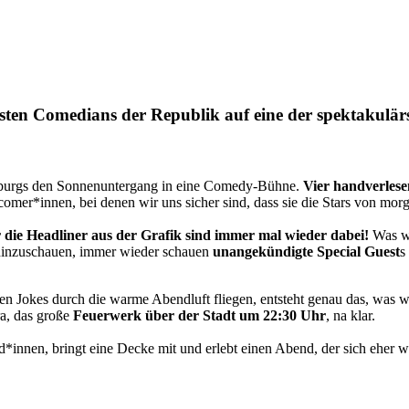
en Comedians der Republik auf eine der spektakulärs
burgs den Sonnenuntergang in eine Comedy-Bühne.
Vier handverles
omer*innen, bei denen wir uns sicher sind, dass sie die Stars von mor
 die Headliner aus der Grafik sind immer mal wieder dabei!
Was wi
hinzuschauen, immer wieder schauen
unangekündigte Special Guest
s
n Jokes durch die warme Abendluft fliegen, entsteht genau das, was 
ra, das große
Feuerwerk über der Stadt um 22:30 Uhr
, na klar.
nnen, bringt eine Decke mit und erlebt einen Abend, der sich eher wie 