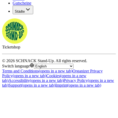
Gutscheine
Städte
Ticketshop
©
2026
SCHNACK Stand-Up
.
All rights reserved
.
Switch language
Terms and Conditions
(opens in a new tab)
Organizer Privacy
Policy
(opens in a new tab)
Cookies
(opens in a new
tab)
Accessibility
(opens in a new tab)
Privacy Policy
(opens in a new
tab)
Support
(opens in a new tab)
Imprint
(opens in a new tab)