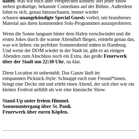
dabei!
Was wir euch aber versprechen können: Bei jeder Show
stehen großartige, bekannte Comedians auf der Bühne. Außerdem
lohnt es sich, genau hinzuschauen, immer wieder
schauen
unangekündigte Special Guest
s vorbei, um brandneues
Material aus ihren kommenden Solo-Programmen auszuprobieren.
Wenn die Sonne langsam hinter dem Hafen verschwindet und die
ersten Jokes durch die warme Abendluft fliegen, entsteht genau das,
was wir lieben: ein perfekter Sommerabend mitten in Hamburg.
Und wenn der DOM wieder in der Stadt ist, gibt es an einigen
Abenden zum Abschluss noch ein Extra, das große
Feuerwerk
über der Stadt um 22:30 Uhr
, na klar.
Diese Location ist unbestuhlt. Das Ganze läuft im
entspannten Picknick-Style: Schnappt euch eure Freund*innen,
bringt eine Decke mit und erlebt einen Abend, der sich eher wie ein
kleines Festival anfühlt als wie eine klassische Show.
Stand-Up unter freiem Himmel.
Sonnenuntergang über St. Pauli.
Feuerwerk über euren Köpfen.