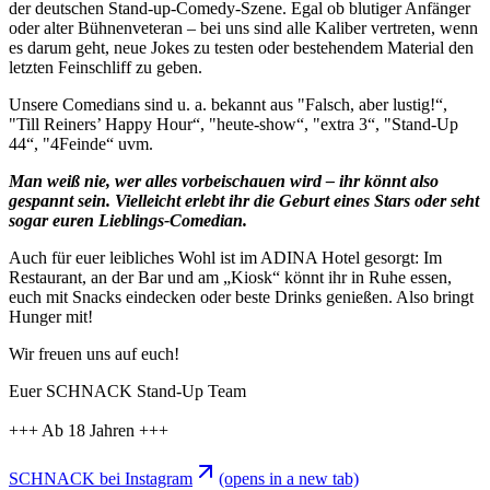
der deutschen Stand-up-Comedy-Szene. Egal ob blutiger Anfänger
oder alter Bühnenveteran – bei uns sind alle Kaliber vertreten, wenn
es darum geht, neue Jokes zu testen oder bestehendem Material den
letzten Feinschliff zu geben.
Unsere Comedians sind u. a. bekannt aus "Falsch, aber lustig!“,
"Till Reiners’ Happy Hour“, "heute-show“, "extra 3“, "Stand-Up
44“, "4Feinde“ uvm.
Man weiß nie, wer alles vorbeischauen wird – ihr könnt also
gespannt sein. Vielleicht erlebt ihr die Geburt eines Stars oder seht
sogar euren Lieblings-Comedian.
Auch für euer leibliches Wohl ist im ADINA Hotel gesorgt: Im
Restaurant, an der Bar und am „Kiosk“ könnt ihr in Ruhe essen,
euch mit Snacks eindecken oder beste Drinks genießen. Also bringt
Hunger mit!
Wir freuen uns auf euch!
Euer SCHNACK Stand-Up Team
+++ Ab 18 Jahren +++
SCHNACK bei Instagram
(opens in a new tab)