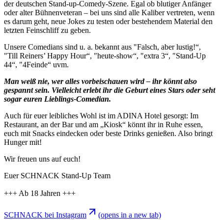
der deutschen Stand-up-Comedy-Szene. Egal ob blutiger Anfänger
oder alter Bühnenveteran – bei uns sind alle Kaliber vertreten, wenn
es darum geht, neue Jokes zu testen oder bestehendem Material den
letzten Feinschliff zu geben.
Unsere Comedians sind u. a. bekannt aus "Falsch, aber lustig!“,
"Till Reiners’ Happy Hour“, "heute-show“, "extra 3“, "Stand-Up
44“, "4Feinde“ uvm.
Man weiß nie, wer alles vorbeischauen wird – ihr könnt also
gespannt sein. Vielleicht erlebt ihr die Geburt eines Stars oder seht
sogar euren Lieblings-Comedian.
Auch für euer leibliches Wohl ist im ADINA Hotel gesorgt: Im
Restaurant, an der Bar und am „Kiosk“ könnt ihr in Ruhe essen,
euch mit Snacks eindecken oder beste Drinks genießen. Also bringt
Hunger mit!
Wir freuen uns auf euch!
Euer SCHNACK Stand-Up Team
+++ Ab 18 Jahren +++
SCHNACK bei Instagram
(opens in a new tab)