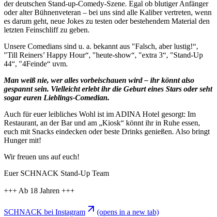
der deutschen Stand-up-Comedy-Szene. Egal ob blutiger Anfänger
oder alter Bühnenveteran – bei uns sind alle Kaliber vertreten, wenn
es darum geht, neue Jokes zu testen oder bestehendem Material den
letzten Feinschliff zu geben.
Unsere Comedians sind u. a. bekannt aus "Falsch, aber lustig!“,
"Till Reiners’ Happy Hour“, "heute-show“, "extra 3“, "Stand-Up
44“, "4Feinde“ uvm.
Man weiß nie, wer alles vorbeischauen wird – ihr könnt also
gespannt sein. Vielleicht erlebt ihr die Geburt eines Stars oder seht
sogar euren Lieblings-Comedian.
Auch für euer leibliches Wohl ist im ADINA Hotel gesorgt: Im
Restaurant, an der Bar und am „Kiosk“ könnt ihr in Ruhe essen,
euch mit Snacks eindecken oder beste Drinks genießen. Also bringt
Hunger mit!
Wir freuen uns auf euch!
Euer SCHNACK Stand-Up Team
+++ Ab 18 Jahren +++
SCHNACK bei Instagram
(opens in a new tab)