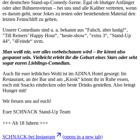
der deutschen Stand-up-Comedy-Szene. Egal ob blutiger Anfänger
oder alter Bühnenveteran – bei uns sind alle Kaliber vertreten, wenn
es darum geht, neue Jokes zu testen oder bestehendem Material den
letzten Feinschliff zu geben.
Unsere Comedians sind u. a. bekannt aus "Falsch, aber lustig!“,
"Till Reiners’ Happy Hour“, "heute-show“, "extra 3“, "Stand-Up
44“, "4Feinde“ uvm.
Man weiß nie, wer alles vorbeischauen wird – ihr könnt also
gespannt sein. Vielleicht erlebt ihr die Geburt eines Stars oder seht
sogar euren Lieblings-Comedian.
Auch für euer leibliches Wohl ist im ADINA Hotel gesorgt: Im
Restaurant, an der Bar und am „Kiosk“ könnt ihr in Ruhe essen,
euch mit Snacks eindecken oder beste Drinks genießen. Also bringt
Hunger mit!
Wir freuen uns auf euch!
Euer SCHNACK Stand-Up Team
+++ Ab 18 Jahren +++
SCHNACK bei Instagram
(opens in a new tab)