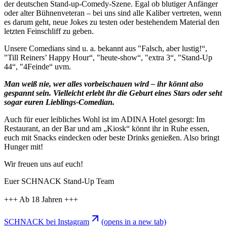
der deutschen Stand-up-Comedy-Szene. Egal ob blutiger Anfänger
oder alter Bühnenveteran – bei uns sind alle Kaliber vertreten, wenn
es darum geht, neue Jokes zu testen oder bestehendem Material den
letzten Feinschliff zu geben.
Unsere Comedians sind u. a. bekannt aus "Falsch, aber lustig!“,
"Till Reiners’ Happy Hour“, "heute-show“, "extra 3“, "Stand-Up
44“, "4Feinde“ uvm.
Man weiß nie, wer alles vorbeischauen wird – ihr könnt also
gespannt sein. Vielleicht erlebt ihr die Geburt eines Stars oder seht
sogar euren Lieblings-Comedian.
Auch für euer leibliches Wohl ist im ADINA Hotel gesorgt: Im
Restaurant, an der Bar und am „Kiosk“ könnt ihr in Ruhe essen,
euch mit Snacks eindecken oder beste Drinks genießen. Also bringt
Hunger mit!
Wir freuen uns auf euch!
Euer SCHNACK Stand-Up Team
+++ Ab 18 Jahren +++
SCHNACK bei Instagram
(opens in a new tab)