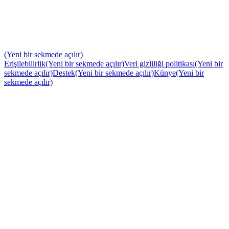
(Yeni bir sekmede açılır)
Erişilebilirlik
(Yeni bir sekmede açılır)
Veri gizliliği politikası
(Yeni bir
sekmede açılır)
Destek
(Yeni bir sekmede açılır)
Künye
(Yeni bir
sekmede açılır)