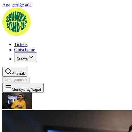
Ana içeriğe atla
Tickets
Gutscheine
Städte
Aramak
Giriş yapmak
Menüyü aç/kapat