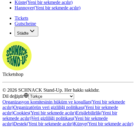
Küste
(Yeni bir sekmede açılır)
Hannover
(Yeni bir sekmede açılır)
Tickets
Gutscheine
Städte
Ticketshop
©
2026
SCHNACK Stand-Up
.
Her hakkı saklıdır
.
Dil değiştir
Organizasyon komitesinin hüküm ve koşulları
(Yeni bir sekmede
açılır)
Organizatörün veri gizliliği politikası
(Yeni bir sekmede
açılır)
Cookies
(Yeni bir sekmede açılır)
Erişilebilirlik
(Yeni bir
sekmede açılır)
Veri gizliliği politikası
(Yeni bir sekmede
açılır)
Destek
(Yeni bir sekmede açılır)
Künye
(Yeni bir sekmede açılır)