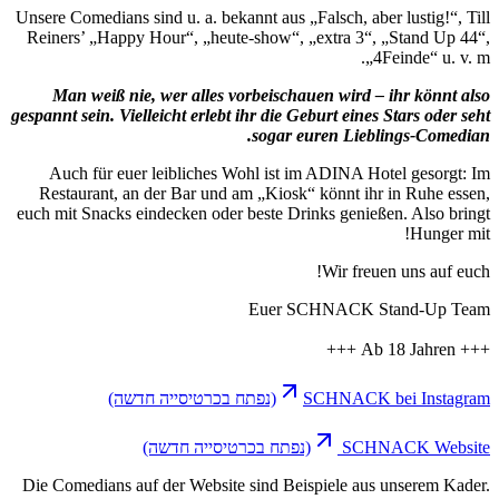
Unsere Comedians
Reiners’ „Happ
Man weiß n
gespannt sein. Vi
Auch für eu
Restaurant, a
euch mit Snacks 
שה)
Die Comedians a