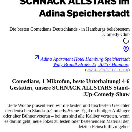
SC
Die besten C
4-6 Comed
Gestatte
Jede Woche prä
der deutschen 
oder alter Bühnen
es darum geht, n