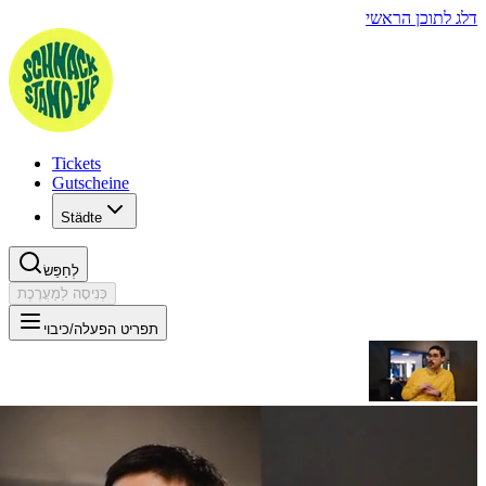
Tickets
Gutscheine
Städte
לְחַפֵּשׂ
כְּנִיסָה לַמַעֲרֶכֶת
 הפעלה/כיבוי