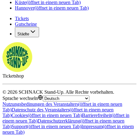
Küste
(öffnet in einem neuen Tab)
Hannover
(öffnet in einem neuen Tab)
Tickets
Gutscheine
Städte
Ticketshop
©
2026
SCHNACK Stand-Up
.
Alle Rechte vorbehalten
.
Sprache wechseln
Nutzungsbedinungen des Veranstalters
(öffnet in einem neuen
Tab)
Datenschutz des Veranstalters
(öffnet in einem neuen
Tab)
Cookies
(öffnet in einem neuen Tab)
Barrierefreiheit
(öffnet in
einem neuen Tab)
Datenschutzerklärung
(öffnet in einem neuen
Tab)
Support
(öffnet in einem neuen Tab)
Impressum
(öffnet in einem
neuen Tab)