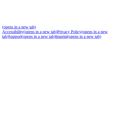
(opens in a new tab)
Accessibility
(opens in a new tab)
Privacy Policy
(opens in a new
tab)
Support
(opens in a new tab)
Imprint
(opens in a new tab)