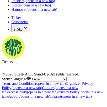
Potsdam
(opens in a new tab)
Küste
(opens in a new tab)
Hannover
(opens in a new tab)
Tickets
Gutscheine
Städte
Ticketshop
©
2026
SCHNACK Stand-Up
.
All rights reserved
.
Switch language
Terms and Conditions
(opens in a new tab)
Organizer Privacy
Policy
(opens in a new tab)
Cookies
(opens in a new
tab)
Accessibility
(opens in a new tab)
Privacy Policy
(opens in a new
tab)
Support
(opens in a new tab)
Imprint
(opens in a new tab)