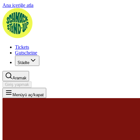
Ana içeriğe atla
Tickets
Gutscheine
Städte
Aramak
Giriş yapmak
Menüyü aç/kapat