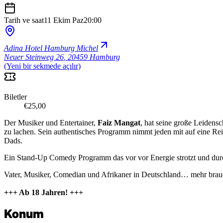
Tarih ve saat
11 Ekim Paz
20:00
Adina Hotel Hamburg Michel
Neuer Steinweg 26
,
20459 Hamburg
(Yeni bir sekmede açılır)
Biletler
€25,00
Der Musiker und Entertainer,
Faiz Mangat
, hat seine große Leidensc
zu lachen. Sein authentisches Programm nimmt jeden mit auf eine Rei
Dads.
Ein Stand-Up Comedy Programm das vor vor Energie strotzt und durch d
Vater, Musiker, Comedian und Afrikaner in Deutschland… mehr brauc
+++ Ab 18 Jahren! +++
Konum