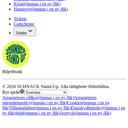
Küste
(öppnas i en ny flik)
Hannover
(öppnas i en ny flik)
Tickets
Gutscheine
Städte
Biljettbutik
©
2026
SCHNACK Stand-Up
.
Alla rättigheter förbehållna
.
Byt språk
Arrangörens villkor
(öppnas i en ny flik)
Arrangörens
integritetspolicy
(öppnas i en ny flik)
Cookies
(öppnas i en ny
flik)
Tillgänglighet
(öppnas i en ny flik)
Dataskyddspolicy
(öppnas i en
ny flik)
Stöd
(öppnas i en ny flik)
Avtryck
(öppnas i en ny flik)