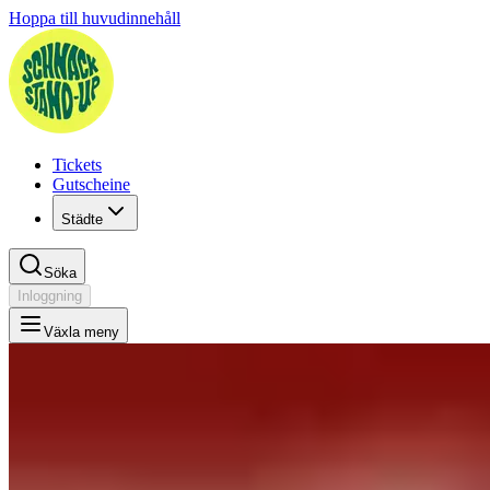
Hoppa till huvudinnehåll
Tickets
Gutscheine
Städte
Söka
Inloggning
Växla meny