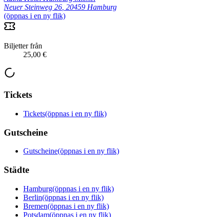
Neuer Steinweg 26
,
20459 Hamburg
(öppnas i en ny flik)
Biljetter från
25,00 €
Tickets
Tickets
(öppnas i en ny flik)
Gutscheine
Gutscheine
(öppnas i en ny flik)
Städte
Hamburg
(öppnas i en ny flik)
Berlin
(öppnas i en ny flik)
Bremen
(öppnas i en ny flik)
Potsdam
(öppnas i en ny flik)