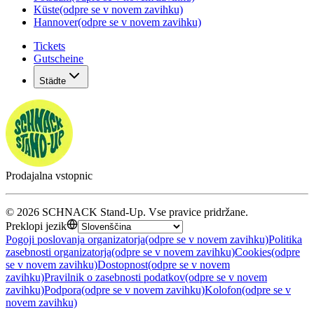
Küste
(odpre se v novem zavihku)
Hannover
(odpre se v novem zavihku)
Tickets
Gutscheine
Städte
Prodajalna vstopnic
©
2026
SCHNACK Stand-Up
.
Vse pravice pridržane
.
Preklopi jezik
Pogoji poslovanja organizatorja
(odpre se v novem zavihku)
Politika
zasebnosti organizatorja
(odpre se v novem zavihku)
Cookies
(odpre
se v novem zavihku)
Dostopnost
(odpre se v novem
zavihku)
Pravilnik o zasebnosti podatkov
(odpre se v novem
zavihku)
Podpora
(odpre se v novem zavihku)
Kolofon
(odpre se v
novem zavihku)