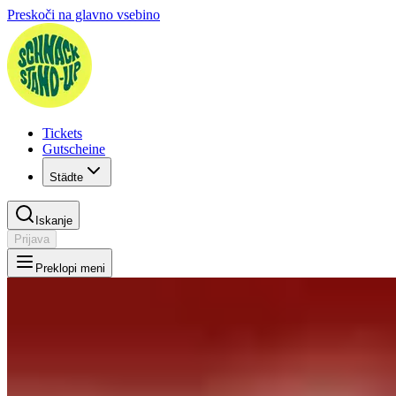
Preskoči na glavno vsebino
Tickets
Gutscheine
Städte
Iskanje
Prijava
Preklopi meni