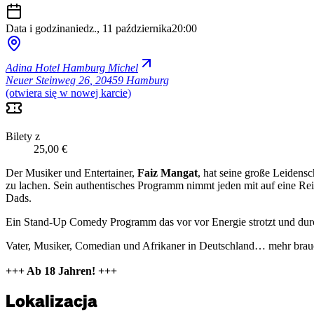
Data i godzina
niedz., 11 października
20:00
Adina Hotel Hamburg Michel
Neuer Steinweg 26
,
20459 Hamburg
(otwiera się w nowej karcie)
Bilety z
25,00 €
Der Musiker und Entertainer,
Faiz Mangat
, hat seine große Leidensc
zu lachen. Sein authentisches Programm nimmt jeden mit auf eine Rei
Dads.
Ein Stand-Up Comedy Programm das vor vor Energie strotzt und durch d
Vater, Musiker, Comedian und Afrikaner in Deutschland… mehr brauc
+++ Ab 18 Jahren! +++
Lokalizacja