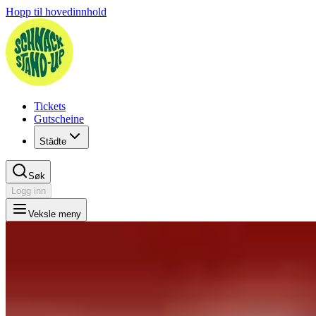
Hopp til hovedinnhold
Tickets
Gutscheine
Städte
Søk
Logg inn
Veksle meny