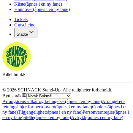
Küste
(åpnes i en ny fane)
Hannover
(åpnes i en ny fane)
Tickets
Gutscheine
Städte
Billettbutikk
©
2026
SCHNACK Stand-Up
.
Alle rettigheter forbeholdt
.
Bytt språk
Arrangørens vilkår og betingelser
(åpnes i en ny fane)
Arrangørens
retningslinjer for personvern
(åpnes i en ny fane)
Cookies
(åpnes i en
ny fane)
Tilgjengelighet
(åpnes i en ny fane)
Personvernregler
(åpnes i
en ny fane)
Støtte
(åpnes i en ny fane)
Avtrykk
(åpnes i en ny fane)