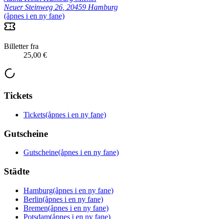
Neuer Steinweg 26
,
20459 Hamburg
(åpnes i en ny fane)
Billetter fra
25,00 €
Tickets
Tickets
(åpnes i en ny fane)
Gutscheine
Gutscheine
(åpnes i en ny fane)
Städte
Hamburg
(åpnes i en ny fane)
Berlin
(åpnes i en ny fane)
Bremen
(åpnes i en ny fane)
Potsdam
(åpnes i en ny fane)