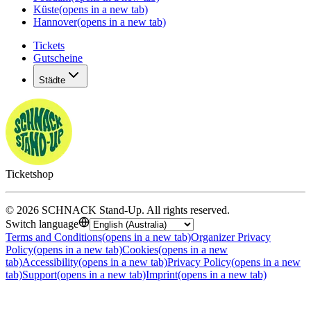
Küste
(opens in a new tab)
Hannover
(opens in a new tab)
Tickets
Gutscheine
Städte
Ticketshop
©
2026
SCHNACK Stand-Up
.
All rights reserved
.
Switch language
Terms and Conditions
(opens in a new tab)
Organizer Privacy
Policy
(opens in a new tab)
Cookies
(opens in a new
tab)
Accessibility
(opens in a new tab)
Privacy Policy
(opens in a new
tab)
Support
(opens in a new tab)
Imprint
(opens in a new tab)