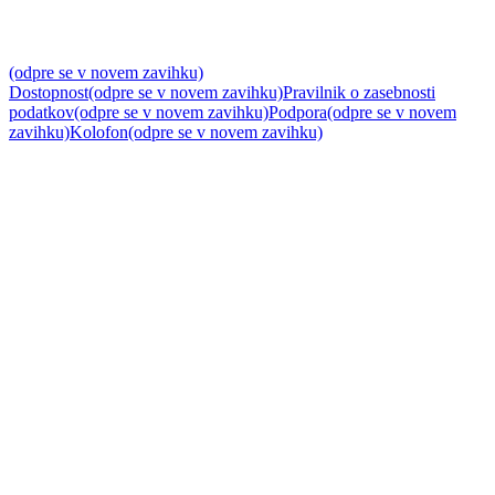
(odpre se v novem zavihku)
Dostopnost
(odpre se v novem zavihku)
Pravilnik o zasebnosti
podatkov
(odpre se v novem zavihku)
Podpora
(odpre se v novem
zavihku)
Kolofon
(odpre se v novem zavihku)