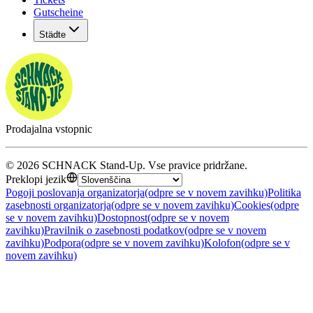
Gutscheine
Städte
Prodajalna vstopnic
©
2026
SCHNACK Stand-Up
.
Vse pravice pridržane
.
Preklopi jezik
Pogoji poslovanja organizatorja
(odpre se v novem zavihku)
Politika
zasebnosti organizatorja
(odpre se v novem zavihku)
Cookies
(odpre
se v novem zavihku)
Dostopnost
(odpre se v novem
zavihku)
Pravilnik o zasebnosti podatkov
(odpre se v novem
zavihku)
Podpora
(odpre se v novem zavihku)
Kolofon
(odpre se v
novem zavihku)