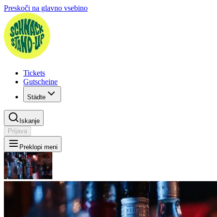
Preskoči na glavno vsebino
Tickets
Gutscheine
Städte
Iskanje
Prijava
Preklopi meni