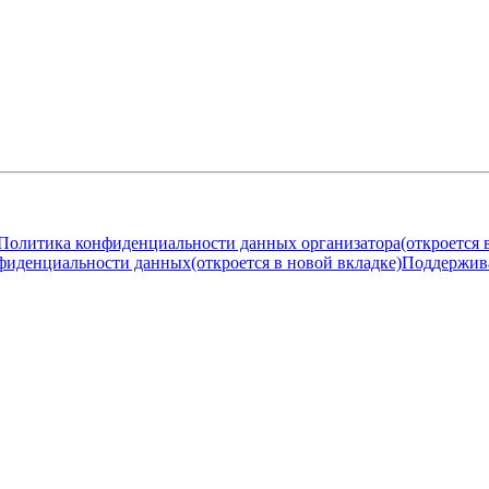
Политика конфиденциальности данных организатора
(откроется 
фиденциальности данных
(откроется в новой вкладке)
Поддержив