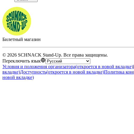
Билетный магазин
©
2026
SCHNACK Stand-Up
.
Все права защищены
.
Переключить язык
Условия и положения организатора
(откроется в новой вкладке)
вкладке)
Доступность
(откроется в новой вкладке)
Политика кон
новой вкладке)