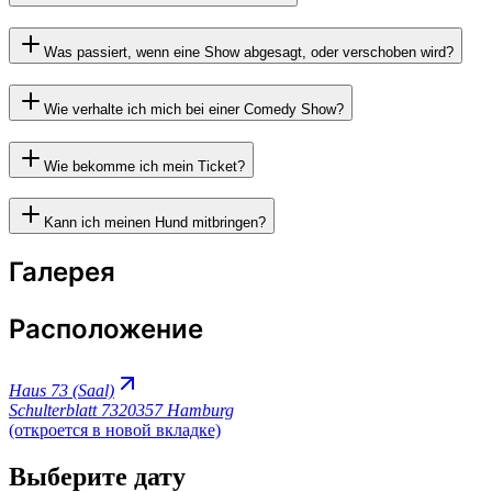
Was passiert, wenn eine Show abgesagt, oder verschoben wird?
Wie verhalte ich mich bei einer Comedy Show?
Wie bekomme ich mein Ticket?
Kann ich meinen Hund mitbringen?
Галерея
Расположение
Haus 73 (Saal)
Schulterblatt 73
20357 Hamburg
(откроется в новой вкладке)
Выберите дату