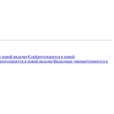
в новой вкладке)
Cookies
(откроется в новой
ать
(откроется в новой вкладке)
Выходные данные
(откроется в