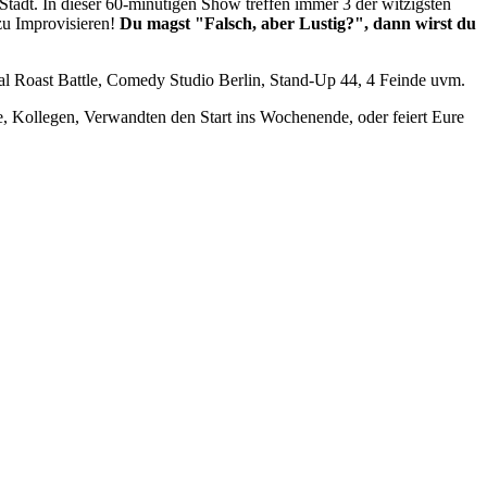
tadt. In dieser 60-minütigen Show treffen immer 3 der witzigsten
u Improvisieren!
Du magst "Falsch, aber Lustig?", dann wirst du
 Roast Battle, Comedy Studio Berlin, Stand-Up 44, 4 Feinde uvm.
e, Kollegen, Verwandten den Start ins Wochenende, oder feiert Eure