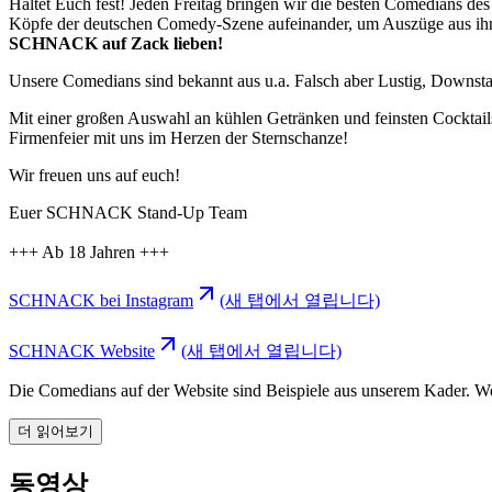
Haltet Euch fest! Jeden Freitag bringen wir die besten Comedians de
Köpfe der deutschen Comedy-Szene aufeinander, um Auszüge aus ih
SCHNACK auf Zack lieben!
Unsere Comedians sind bekannt aus u.a. Falsch aber Lustig, Downs
Mit einer großen Auswahl an kühlen Getränken und feinsten Cocktails
Firmenfeier mit uns im Herzen der Sternschanze!
Wir freuen uns auf euch!
Euer SCHNACK Stand-Up Team
+++ Ab 18 Jahren +++
SCHNACK bei Instagram
(새 탭에서 열립니다)
SCHNACK Website
(새 탭에서 열립니다)
Die Comedians auf der Website sind Beispiele aus unserem Kader. Wer g
더 읽어보기
동영상