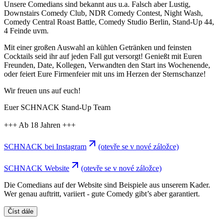
Unsere Comedians sind bekannt aus u.a. Falsch aber Lustig,
Downstairs Comedy Club, NDR Comedy Contest, Night Wash,
Comedy Central Roast Battle, Comedy Studio Berlin, Stand-Up 44,
4 Feinde uvm.
Mit einer großen Auswahl an kühlen Getränken und feinsten
Cocktails seid ihr auf jeden Fall gut versorgt! Genießt mit Euren
Freunden, Date, Kollegen, Verwandten den Start ins Wochenende,
oder feiert Eure Firmenfeier mit uns im Herzen der Sternschanze!
Wir freuen uns auf euch!
Euer SCHNACK Stand-Up Team
+++ Ab 18 Jahren +++
SCHNACK bei Instagram
(otevře se v nové záložce)
SCHNACK Website
(otevře se v nové záložce)
Die Comedians auf der Website sind Beispiele aus unserem Kader.
Wer genau auftritt, variiert - gute Comedy gibt’s aber garantiert.
Číst dále