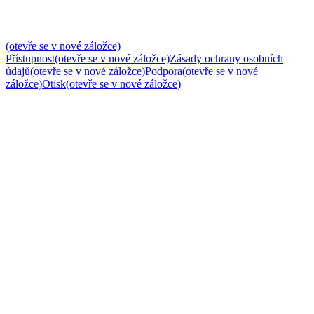
(otevře se v nové záložce)
Přístupnost
(otevře se v nové záložce)
Zásady ochrany osobních
údajů
(otevře se v nové záložce)
Podpora
(otevře se v nové
záložce)
Otisk
(otevře se v nové záložce)