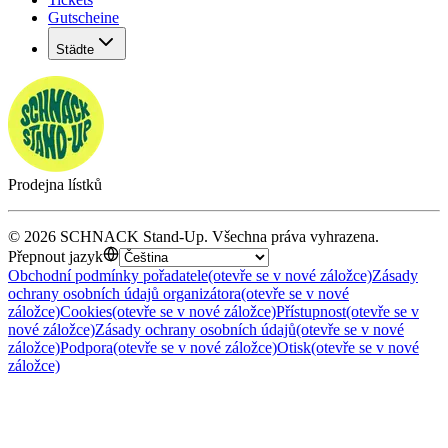
Gutscheine
Städte
Prodejna lístků
©
2026
SCHNACK Stand-Up
.
Všechna práva vyhrazena
.
Přepnout jazyk
Obchodní podmínky pořadatele
(otevře se v nové záložce)
Zásady
ochrany osobních údajů organizátora
(otevře se v nové
záložce)
Cookies
(otevře se v nové záložce)
Přístupnost
(otevře se v
nové záložce)
Zásady ochrany osobních údajů
(otevře se v nové
záložce)
Podpora
(otevře se v nové záložce)
Otisk
(otevře se v nové
záložce)